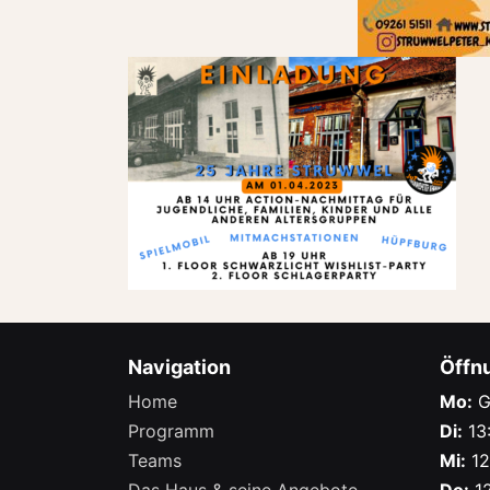
Navigation
Öffn
Home
Mo:
G
Programm
Di:
13:
Teams
Mi:
12