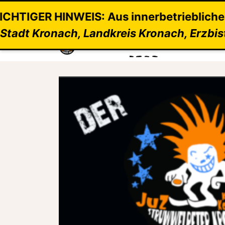
 innerbetrieblichen Gründen müssen wir 
Stadt Kronach, Landkreis Kronach, Erzb
Home
Programm