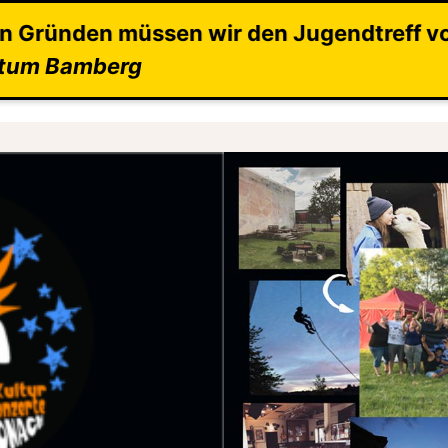
den Jugendtreff voraussichtlich bis zur 
istum Bamberg
Teams
Das Haus & seine Angebote
Tickets