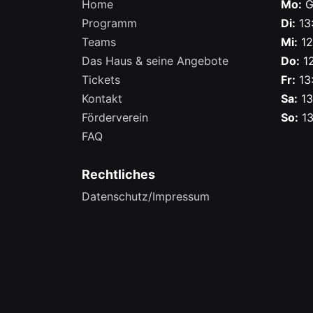
Home
Mo:
G
Programm
Di:
13:
Teams
Mi:
12
Das Haus & seine Angebote
Do:
12
Tickets
Fr:
13:
Kontakt
Sa:
13
Förderverein
So:
13
FAQ
Rechtliches
Datenschutz/Impressum