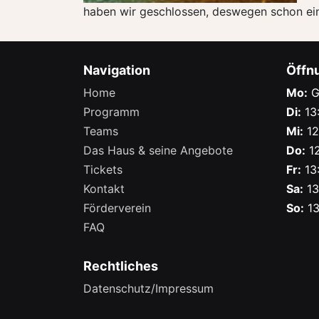
haben wir geschlossen, deswegen schon ein
Navigation
Öffn
Home
Mo:
G
Programm
Di:
13:
Teams
Mi:
12
Das Haus & seine Angebote
Do:
12
Tickets
Fr:
13:
Kontakt
Sa:
13
Förderverein
So:
13
FAQ
Rechtliches
Datenschutz/Impressum