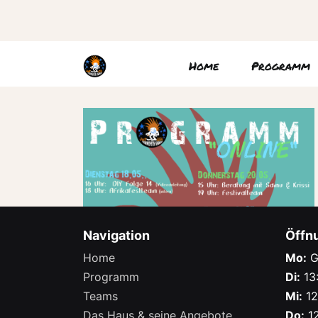
Home
Programm
Navigation
Öffn
Home
Mo:
G
Programm
Di:
13:
Teams
Mi:
12
Das Haus & seine Angebote
Do:
12