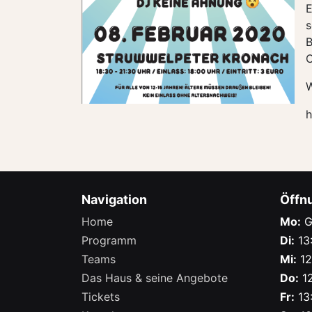
E
s
B
C
W
h
Navigation
Öffn
Home
Mo:
G
Programm
Di:
13:
Teams
Mi:
12
Das Haus & seine Angebote
Do:
12
Tickets
Fr:
13: