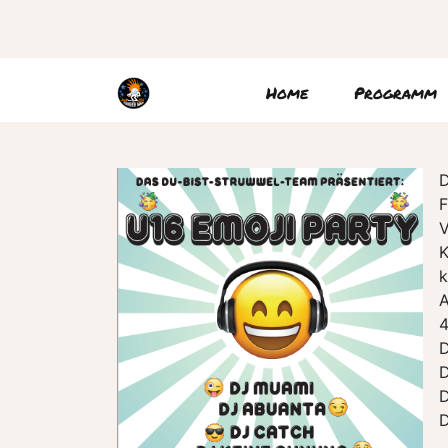
Home
Programm
D
F
V
K
k
A
4