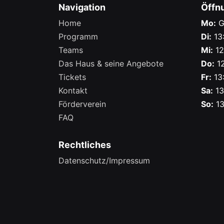
Navigation
Öffn
Home
Mo:
G
Programm
Di:
13:
Teams
Mi:
12
Das Haus & seine Angebote
Do:
12
Tickets
Fr:
13:
Kontakt
Sa:
13
Förderverein
So:
13
FAQ
Rechtliches
Datenschutz/Impressum