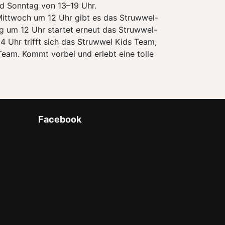
d Sonntag von 13–19 Uhr.
 Mittwoch um 12 Uhr gibt es das Struwwel-
g um 12 Uhr startet erneut das Struwwel-
 Uhr trifft sich das Struwwel Kids Team,
Team. Kommt vorbei und erlebt eine tolle
Facebook