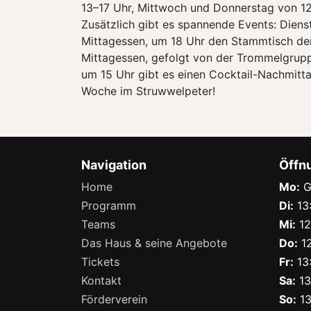
13–17 Uhr, Mittwoch und Donnerstag von 12
Zusätzlich gibt es spannende Events: Diens
Mittagessen, um 18 Uhr den Stammtisch der
Mittagessen, gefolgt von der Trommelgrupp
um 15 Uhr gibt es einen Cocktail-Nachmitta
Woche im Struwwelpeter!
Navigation
Öffn
Home
Mo:
G
Programm
Di:
13:
Teams
Mi:
12
Das Haus & seine Angebote
Do:
12
Tickets
Fr:
13:
Kontakt
Sa:
13
Förderverein
So:
13