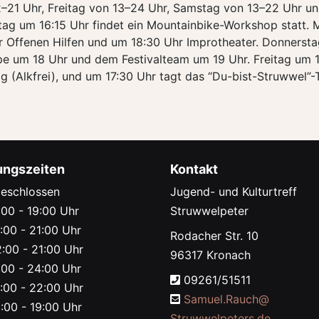
–21 Uhr, Freitag von 13–24 Uhr, Samstag von 13–22 Uhr un
tag um 16:15 Uhr findet ein Mountainbike-Workshop statt.
 Offenen Hilfen und um 18:30 Uhr Improtheater. Donnersta
e um 18 Uhr und dem Festivalteam um 19 Uhr. Freitag um 14
g (Alkfrei), und um 17:30 Uhr tagt das “Du-bist-Struwwel”-
ungszeiten
Kontakt
eschlossen
Jugend- und Kulturtreff
00 - 19:00 Uhr
Struwwelpeter
:00 - 21:00 Uhr
Rodacher Str. 10
:00 - 21:00 Uhr
96317 Kronach
00 - 24:00 Uhr
09261/51511
:00 - 22:00 Uhr
Samuel.Rauch@
:00 - 19:00 Uhr
Struwwelpeters.de