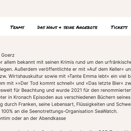
Teams
Das Haus & seine Angebote
Tickets
e Goerz
r allem bekannt mit seinen Krimis rund um den urfränkisc
egen. Außerdem veröffentlichte er mit »Auf dem Keller« und
 bzw. Wirtshauskultur sowie mit »Tante Emma lebt« ein viel 
m mit »»Der Tod kommt schnell« und »Das letzte Bier« zwe
sweit für Beachtung und wurde 2021 für den renommierten F
ter in Kronach Episoden aus verschiedenen Büchern seines 
ug durch Franken, seine Lebensart, Flüssigkeiten und Schwe
 100% an die Seenotrettungs-Organisation SeaWatch.
entim oder an der Abendkasse