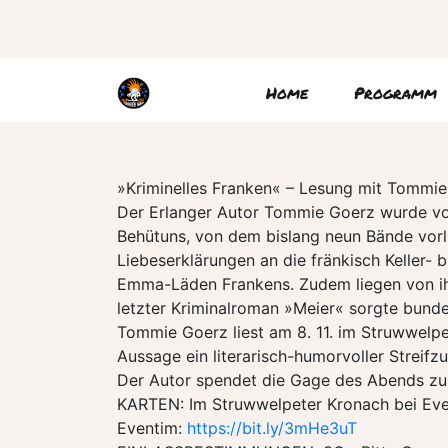
Home
Programm
»Kriminelles Franken« – Lesung mit Tommi
Der Erlanger Autor Tommie Goerz wurde vo
Behütuns, von dem bislang neun Bände vorli
Liebeserklärungen an die fränkisch Keller-
Emma-Läden Frankens. Zudem liegen von ih
letzter Kriminalroman »Meier« sorgte bunde
Tommie Goerz liest am 8. 11. im Struwwelpe
Aussage ein literarisch-humorvoller Streifz
Der Autor spendet die Gage des Abends zu
KARTEN: Im Struwwelpeter Kronach bei Ev
Eventim:
https://bit.ly/3mHe3uT