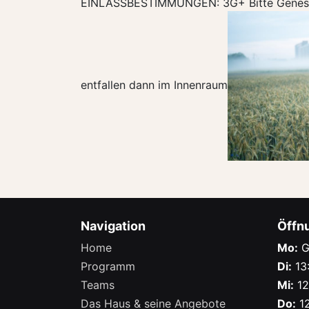
EINLASSBESTIMMUNGEN: 3G+ Bitte Genesung
entfallen dann im Innenraum
Navigation
Öffn
Home
Mo:
G
Programm
Di:
13:
Teams
Mi:
12
Das Haus & seine Angebote
Do:
12