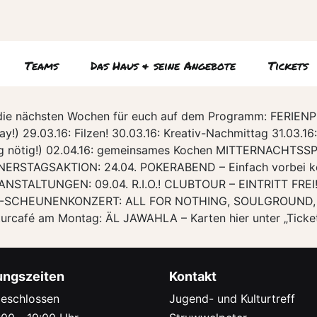
Teams
Das Haus & seine Angebote
Tickets
n die nächsten Wochen für euch auf dem Programm: FERIE
day!) 29.03.16: Filzen! 30.03.16: Kreativ-Nachmittag 31.03
g nötig!) 02.04.16: gemeinsames Kochen MITTERNACHTSSPORT
ERSTAGSAKTION: 24.04. POKERABEND – Einfach vorbei k
ERANSTALTUNGEN: 09.04. R.I.O.! CLUBTOUR – EINTRITT FRE
C-SCHEUNENKONZERT: ALL FOR NOTHING, SOULGROUND, 
ulturcafé am Montag: ÄL JAWAHLA – Karten hier unter „Ticke
ungszeiten
Kontakt
eschlossen
Jugend- und Kulturtreff