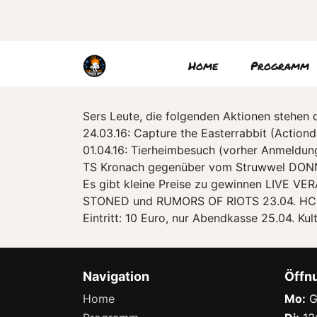
Home
Programm
Sers Leute, die folgenden Aktionen stehe
24.03.16: Capture the Easterrabbit (Action
01.04.16: Tierheimbesuch (vorher Anmeldun
TS Kronach gegenüber vom Struwwel DONN
Es gibt kleine Preise zu gewinnen LIVE V
STONED und RUMORS OF RIOTS 23.04. H
Eintritt: 10 Euro, nur Abendkasse 25.04. K
Navigation
Öffn
Home
Mo:
G