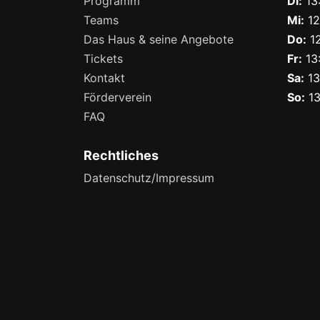
Programm
Di:
13:
Teams
Mi:
12
Das Haus & seine Angebote
Do:
12
Tickets
Fr:
13:
Kontakt
Sa:
13
Förderverein
So:
13
FAQ
Rechtliches
Datenschutz/Impressum