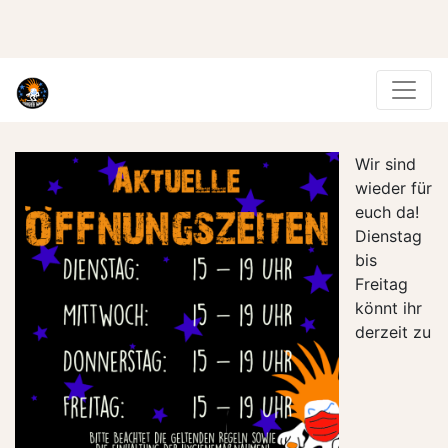
Wir sind
wieder für
euch da!
Dienstag
bis
Freitag
könnt ihr
derzeit zu